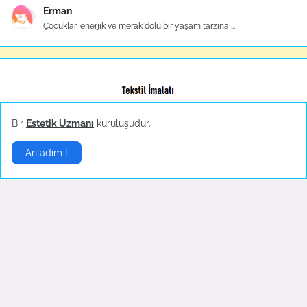
Erman
Çocuklar, enerjik ve merak dolu bir yaşam tarzına ...
Toptan Perakende Satışlar İç Giyim |
İç Giyim
|
Bir
Estetik Uzmanı
kuruluşudur.
Anladım !
Sponsorlar:
İstanbul Toptan Giyim
|
Kadın Giyim
|
Erkek Giyim
|
Espina
Premium
|
Espina
|
Giyim
|
Giyim
|
Tekstil
|
Çocuk Giyim
|
Toptan Tekstil
|
Giyim
|
Hakkımızda
İletişim
Reklam