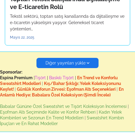
ve E-ticaretin Rolü
Tekstil sektörü, toptan satış kanallarında da dijitalleşme ve
e-ticaretin yükselişini yaşıyor. Geleneksel ticaret
yöntemleri…
Mayıs 22, 2025
Diğer yayınları yükle
Sponsorlar:
Espina Premium
|
Tişört
|
Baskılı Tişört
|
En Trend ve Konforlu
Sweatshirt Modelleri
|
Kış/Bahar Şıklığı: Yelek Koleksiyonunu
Keşfet!
|
Günlük Konforun Zirvesi: Eşofman Altı Seçenekleri
|
En
Anlamlı Hediye: Babalara Özel Koleksiyon (Şimdi İncele)
Babalar Gününe Özel Sweatshirt ve Tişört Koleksiyon İncelemesi
|
Eşofman Altı Seçiminde Kalite ve Konfor Rehberi
|
Kadın Yelek
Kombinleri ve Sezonun En Trend Modelleri
|
Sweatshirt Kombin
İpuçları ve En Rahat Modeller